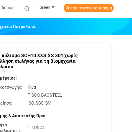
Greek
Ειδήσεις
Ζητήστε ένα απόσπασμα
ηχανία Πετρελαίου
 κύλισμα SCH10 XXS SS 304 χωρίς
λληση σωλήνας για τη βιομηχανία
λαίου
μέρειες:
καταγωγής:
Κίνα
:
TISCO, BAOSTEEL
οίηση:
ISO, SGS, BV
μής & Αποστολής Όροι:
ητα
1 ΤΟΝΟΣ
ελίας min: