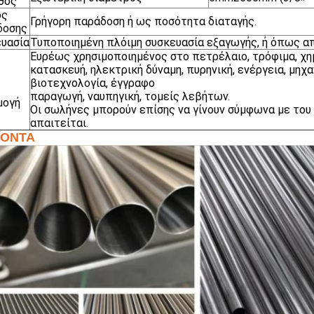
θος
ος
Γρήγορη παράδοση ή ως ποσότητα διαταγής.
δοσης
υασία
Τυποποιημένη πλόιμη συσκευασία εξαγωγής, ή όπως απ
Ευρέως χρησιμοποιημένος στο πετρέλαιο, τρόφιμα, χημ
κατασκευή, ηλεκτρική δύναμη, πυρηνική, ενέργεια, μηχ
βιοτεχνολογία, έγγραφο
παραγωγή, ναυπηγική, τομείς λεβήτων.
μογή
Οι σωλήνες μπορούν επίσης να γίνουν σύμφωνα με του
απαιτείται.
ΪΟΝΤΑ