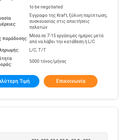
to be negotiated
Έγγραφο της Kraft, ξύλινη περίπτωση,
υασία
συσκευασίας στις απαιτήσεις
έρειες:
πελατών
Μέσα σε 7-15 εργάσιμες ημέρες μετά
ς παράδοσης:
από να λάβει την κατάθεση ή L/C
πληρωμής:
L/C, T/T
ότητα
5000 τόνος/μήνας
οράς:
αλύτερη Τιμή
Επικοινωνία