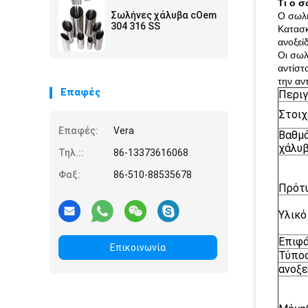
Τι ο σ
Σωλήνες χάλυβα cOem
Ο σωλή
304 316 SS
Κατασκ
ανοξείδ
Οι σωλ
αντίστ
την αν
Επαφές
Περι
Στοιχ
Επαφές:
Vera
Βαθμ
χάλυ
Τηλ.::
86-13373616068
Φαξ:
86-510-88535678
Πρότ
Υλικό
Επιφά
Επικοινωνία
Τύπο
ανοξε