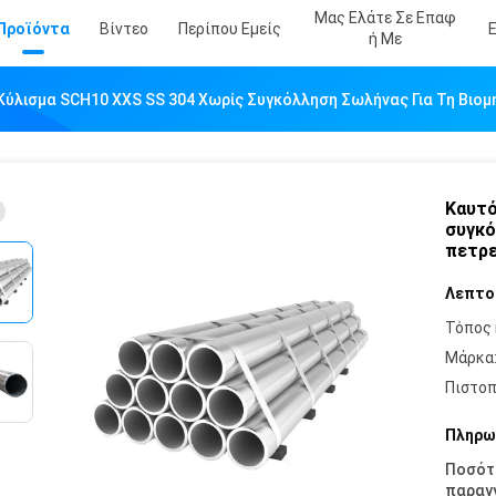
Μας Ελάτε Σε Επαφ
Προϊόντα
Βίντεο
Περίπου Εμείς
Ή Με
Κύλισμα SCH10 XXS SS 304 Χωρίς Συγκόλληση Σωλήνας Για Τη Βιομ
Καυτό
συγκό
πετρε
Λεπτο
Τόπος 
Μάρκα
Πιστοπ
Πληρω
Ποσότ
παραγγ