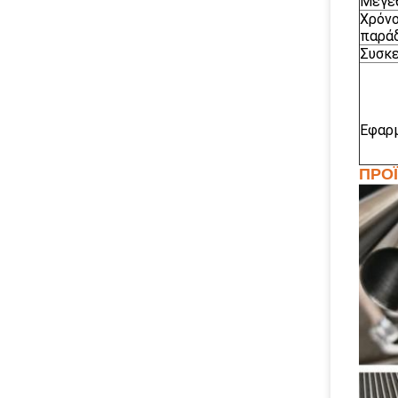
Μέγε
Χρόν
παρά
Συσκε
Εφαρ
ΠΡΟ