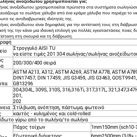
ωλήνας ανοξείδωτου χρησιμοποιείται για;
νας ανοξείδωτου χρησιμοποιείται πρώτιστα στα συστήματα σωληνώσε
ευάζουμε το σωλήνα χάλυβα από ένα κράμα χάλυβα που περιέχει το νικέ
ωτο τις αντιδιαβρωτικές ιδιότητές της.
ήνες ανοξείδωτου είναι δημοφιλείς για την αντίστασή τους στη διάβρω
ασή της την κάνει μια ιδανική επιλογή για πολλές εγκαταστάσεις ποιες 
τίσταση στη σκουριά και τη διάβρωση.
γραφή
Στρογγυλό AISI TU
είο
να είστε τιμές 201 304 σωλήνας/σωλήνας ανοξείδωτου
ός
200/300/400 σειρά
βα
ASTM A213, A312, ASTM A269, ASTM A778, ASTM A789,
DIN17457, DIN 17459, JIS G3459, JIS G3463, GOST9941
υπα
GB13296
304,304L, 309S, 310S, 316,316Ti, 317,317L, 321,347,347
201,
202
νεια
Στίλβωση, ανόπτηση, πάστωμα, φωτεινό
ς
καυτός - κυλημένος και cold-rolled
ίδωτο γύρω από το σωλήνα/το σωλήνα
Πάχος τοίχων
1mm150mm (sch10-
Εξωτερική διάμετρος
6mm2500mm (3/8» -