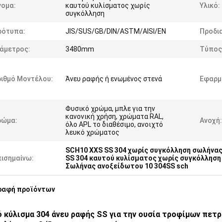
νομα:
καυτού κυλίσματος χωρίς
Υλικό:
συγκόλληση
ρότυπα:
JIS/SUS/GB/DIN/ASTM/AISI/EN
Προδι
ιάμετρος:
3480mm
Τύπος
ριθμό Μοντέλου:
Άνευ ραφής ή ενωμένος στενά
Εφαρμ
Φυσικό χρώμα, μπλε για την
κανονική χρήση, χρώματα RAL,
ρώμα:
Ανοχή:
όλο APL το διαθέσιμο, ανοιχτό
λευκό χρώματος
SCH10 XXS SS 304 χωρίς συγκόλληση σωλήνα
πισημαίνω:
SS 304 καυτού κυλίσματος χωρίς συγκόλλησ
Σωλήνας ανοξείδωτου 10 304SS sch
ραφή προϊόντων
 κύλισμα 304 άνευ ραφής SS για την ουσία τροφίμων πετρ