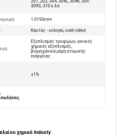
201, 202, 304, 304L, 304h, 309,
309S, 310 κ.λπ.
αγραφή:
1.0150mm
:
Καυτός - κύλησε, cold-rolled
Εξοπλισμός τροφίμων, γενικός
χημικός εξοπλισμός,
ογή:
βιομηχανικά μέρη ατομικής
ενέργειας
±1%
ς
,
η σωλήνας
,
ελαίου χημικό Industy