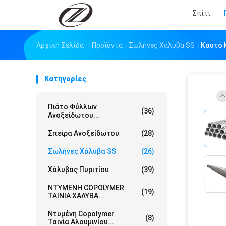
Σπίτι
Αρχική Σελίδα
Προϊόντα
Σωλήνες Χάλυβα SS
Καυτό 
Κατηγορίες
Πιάτο Φύλλων
(36)
Ανοξείδωτου...
Σπείρα Ανοξείδωτου
(28)
Σωλήνες Χάλυβα SS
(26)
Χάλυβας Πυριτίου
(39)
ΝΤΥΜΕΝΗ COPOLYMER
(19)
ΤΑΙΝΙΑ ΧΑΛΥΒΑ...
Ντυμένη Copolymer
(8)
Ταινία Αλουμινίου...