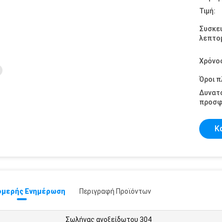
Τιμή:
Συσκε
λεπτομ
Χρόνο
Όροι 
Δυνατ
προσφ
Κ
μερής Ενημέρωση
Περιγραφή Προϊόντων
Σωλήνας ανοξείδωτου 304