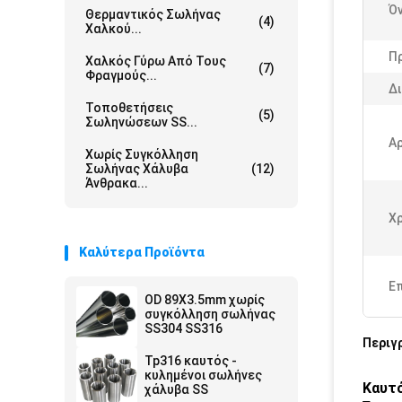
Ό
Θερμαντικός Σωλήνας
(4)
Χαλκού...
Π
Χαλκός Γύρω Από Τους
(7)
Φραγμούς...
Δ
Τοποθετήσεις
(5)
Σωληνώσεων SS...
Α
Χωρίς Συγκόλληση
Σωλήνας Χάλυβα
(12)
Άνθρακα...
Χ
Καλύτερα Προϊόντα
Ε
OD 89X3.5mm χωρίς
συγκόλληση σωλήνας
SS304 SS316
Περιγ
Tp316 καυτός -
κυλημένοι σωλήνες
Καυτό
χάλυβα SS